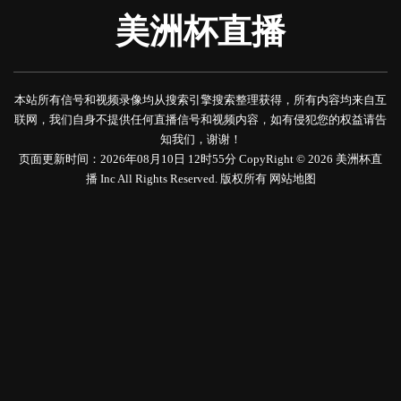
美洲杯直播
本站所有信号和视频录像均从搜索引擎搜索整理获得，所有内容均来自互
联网，我们自身不提供任何直播信号和视频内容，如有侵犯您的权益请告
知我们，谢谢！
页面更新时间：2026年08月10日 12时55分 CopyRight © 2026 美洲杯直
播 Inc All Rights Reserved. 版权所有
网站地图