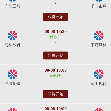
-
广岛三箭
千叶市原
即将开始
08-08 18:30
日职乙
-
鸟栖砂岩
甲府风林
即将开始
08-08 19:00
韩K联
-
浦项制铁
蔚山现代
即将开始
08-08 19:00