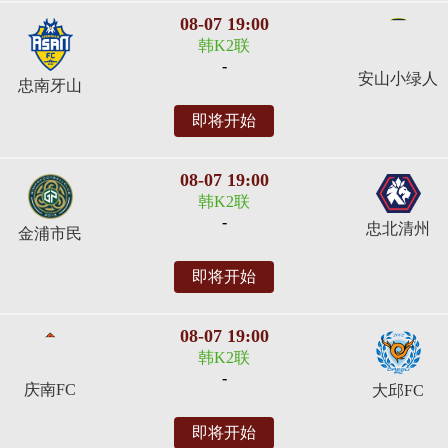
08-07 19:00
韩K2联
-
安山小绿人
忠南牙山
即将开始
08-07 19:00
韩K2联
-
忠北清州
金浦市民
即将开始
08-07 19:00
韩K2联
-
庆南FC
大邱FC
即将开始