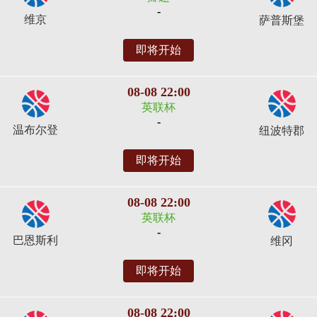
-
维京
萨普斯堡
即将开始
08-08 22:00
英联杯
-
温布尔登
纽波特郡
即将开始
08-08 22:00
英联杯
-
巴恩斯利
维冈
即将开始
08-08 22:00