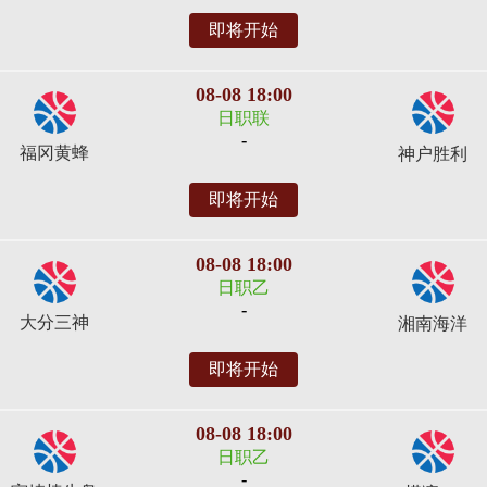
即将开始
08-08 18:00
日职联
-
福冈黄蜂
神户胜利
即将开始
08-08 18:00
日职乙
-
大分三神
湘南海洋
即将开始
08-08 18:00
日职乙
-