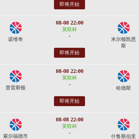
即将开始
08-08 22:00
英联杯
-
诺维奇
米尔顿凯恩
斯
即将开始
08-08 22:00
英联杯
-
普雷斯顿
哈德斯
即将开始
08-08 22:00
英联杯
-
索尔福德市
什鲁斯伯里