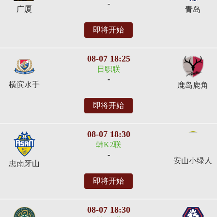
-
广厦
青岛
即将开始
08-07 18:25
日职联
-
横滨水手
鹿岛鹿角
即将开始
08-07 18:30
韩K2联
-
安山小绿人
忠南牙山
即将开始
08-07 18:30