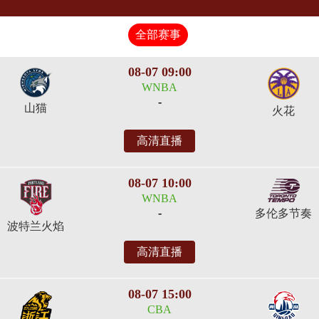
全部赛事
08-07 09:00
WNBA
-
山猫
火花
高清直播
08-07 10:00
WNBA
-
多伦多节奏
波特兰火焰
高清直播
08-07 15:00
CBA