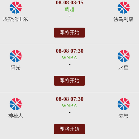
08-08 03:15
葡超
-
埃斯托里尔
法马利康
即将开始
08-08 07:30
WNBA
-
阳光
水星
即将开始
08-08 07:30
WNBA
-
神秘人
梦想
即将开始