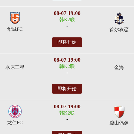
08-07 19:00
韩K2联
-
华城FC
首尔衣恋
即将开始
08-07 19:00
韩K2联
-
水原三星
金海
即将开始
08-07 19:00
韩K2联
-
龙仁FC
釜山偶像