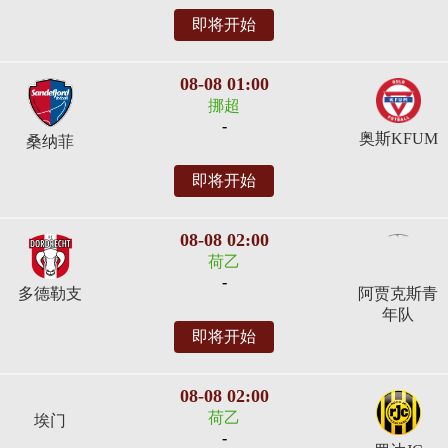
即将开始
08-08 01:00
挪超
-
奥斯KFUM
桑纳菲
即将开始
08-08 02:00
荷乙
-
多德勒支
阿贾克斯青
年队
即将开始
08-08 02:00
荷乙
-