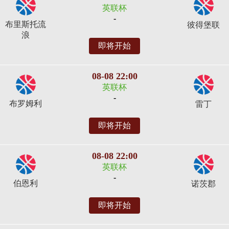
英联杯
-
布里斯托流
彼得堡联
浪
即将开始
08-08 22:00
英联杯
-
布罗姆利
雷丁
即将开始
08-08 22:00
英联杯
-
伯恩利
诺茨郡
即将开始