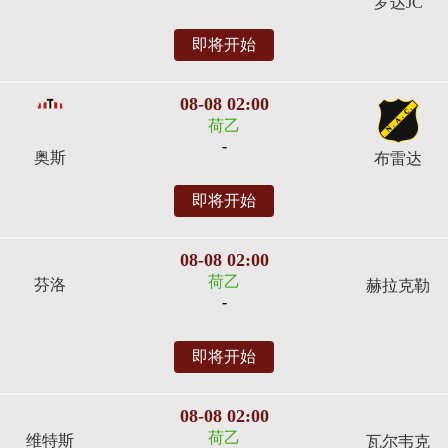
埃门
罗达JC
即将开始
08-08 02:00
荷乙
-
奥斯
布雷达
即将开始
08-08 02:00
荷乙
-
赫拉克勒
芬洛
即将开始
08-08 02:00
荷乙