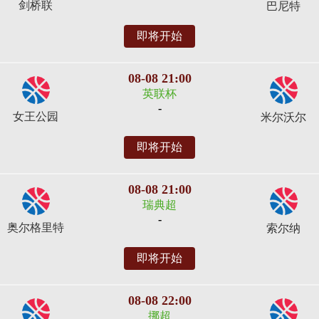
剑桥联
巴尼特
即将开始
08-08 21:00
英联杯
-
女王公园
米尔沃尔
即将开始
08-08 21:00
瑞典超
-
奥尔格里特
索尔纳
即将开始
08-08 22:00
挪超