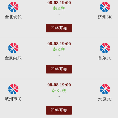
08-08 19:00
韩K联
-
全北现代
济州SK
即将开始
08-08 19:00
韩K联
-
金泉尚武
首尔FC
即将开始
08-08 19:00
韩K2联
-
坡州市民
水原FC
即将开始