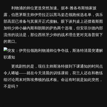
利物浦的帅位更迭突然加速。据本·雅各布斯独家披
露，伯恩茅斯主帅伊劳拉正以黑马姿态领跑候选名单，俱乐
部高层已准备与其展开正式接触。眼下谈判桌上还摆着斯图
加特少帅小赫内斯和朗斯的萨热两个选项，但安菲尔德内部
流传的说法是，那位西班牙少帅的战术理念更对克洛普留下
的胃口。
更戏剧性的是，现任主帅斯洛特接到下课通知的时间点
令人唏嘘——就在今天清晨的训练课前，荷兰人还在和教练
组讨论周末对阵埃弗顿的战术板。命运有时就是如此突然，
不是吗？