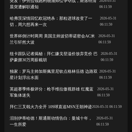
突发：伊劳拉领跑利物浦帅位争夺战，斯洛特清
2026-05-31
晨突遭解职通知
06:11:59
哈弗茨深情回忆欧冠绝杀：那粒进球改变了一
2026-05-31
切，周六想再来一次
06:11:59
世界杯倒计时两周 美国主帅波切蒂诺密会AC米
2026-05-31
兰引轩然大波
06:11:59
纽卡跟队记者揭秘：拜仁嫌戈登溢价放弃竞价 巴
2026-05-31
萨豪掷30万周薪截胡
06:11:59
独家：罗马主帅加斯佩里尼钦点格林伍德 边路双
2026-05-31
星计划浮出水面
06:11:59
英超赛季终极评分：枪手维拉傲视群雄 红魔蓝
2026-05-31
军集体迷失
06:11:59
拜仁三叉戟火力全开 109球直追MSN王朝神迹
2026-05-31 06:11:59
泪别伊蒂哈德！斯通斯动情告白：曼城十年，
2026-05-31
一生所爱
06:11:59