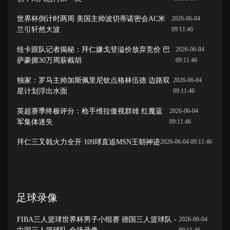
世界杯倒计时两周 美国主帅波切蒂诺密会AC米
2026-06-04
兰引轩然大波
09:11:46
纽卡跟队记者揭秘：拜仁嫌戈登溢价放弃竞价 巴
2026-06-04
萨豪掷30万周薪截胡
09:11:46
独家：罗马主帅加斯佩里尼钦点格林伍德 边路双
2026-06-04
星计划浮出水面
09:11:46
英超赛季终极评分：枪手维拉傲视群雄 红魔蓝
2026-06-04
军集体迷失
09:11:46
拜仁三叉戟火力全开 109球直追MSN王朝神迹
2026-06-04 09:11:46
足球录像
FIBA三人篮球世界杯男子小组赛 德国三人篮球队 -
2026-06-04