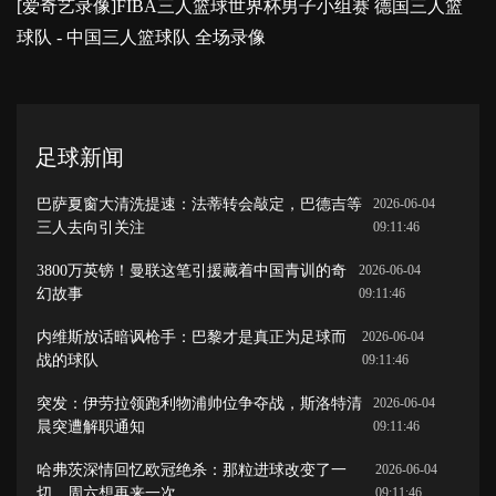
[爱奇艺录像]FIBA三人篮球世界杯男子小组赛 德国三人篮
球队 - 中国三人篮球队 全场录像
足球新闻
巴萨夏窗大清洗提速：法蒂转会敲定，巴德吉等
2026-06-04
三人去向引关注
09:11:46
3800万英镑！曼联这笔引援藏着中国青训的奇
2026-06-04
幻故事
09:11:46
内维斯放话暗讽枪手：巴黎才是真正为足球而
2026-06-04
战的球队
09:11:46
突发：伊劳拉领跑利物浦帅位争夺战，斯洛特清
2026-06-04
晨突遭解职通知
09:11:46
哈弗茨深情回忆欧冠绝杀：那粒进球改变了一
2026-06-04
切，周六想再来一次
09:11:46